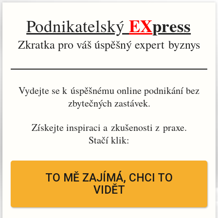
EX
press
Podnikatelský
Zkratka pro váš úspěšný expert byznys
Vydejte se k úspěšnému online podnikání bez
zbytečných zastávek.
Získejte inspiraci a zkušenosti z praxe.
Stačí klik:
TO MĚ ZAJÍMÁ, CHCI TO
VIDĚT