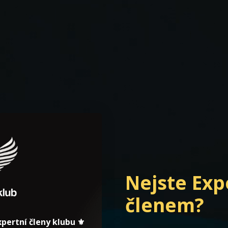
Nejste Ex
členem?
pertní členy klubu ⚜️