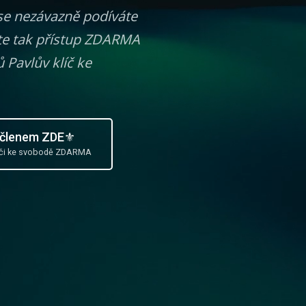
 se nezávazně podíváte
áte tak přístup ZDARMA
 Pavlův klíč ke
 členem ZDE⚜️
 klíči ke svobodě ZDARMA