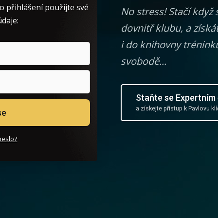
 přihlášení použijte své
No stress! Stačí když
údaje:
dovnitř klubu, a získ
i do knihovny tréninků
svobodě...
Staňte se Expertním
a získejte přístup k Pavlovu
se
heslo?